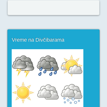
Vreme na Divčibarama