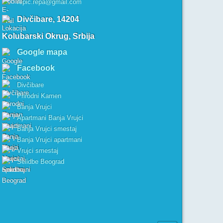
repic.repa@gmail.com
Divčibare, 14204
Kolubarski Okrug, Srbija
Google mapa
Facebook
Divčibare
Prirodni Kamen
Banja Vrujci
Apartmani Banja Vrujci
Banja Vrujci smestaj
Banja Vrujci apartmani
Vrujci smestaj
Selidbe Beograd