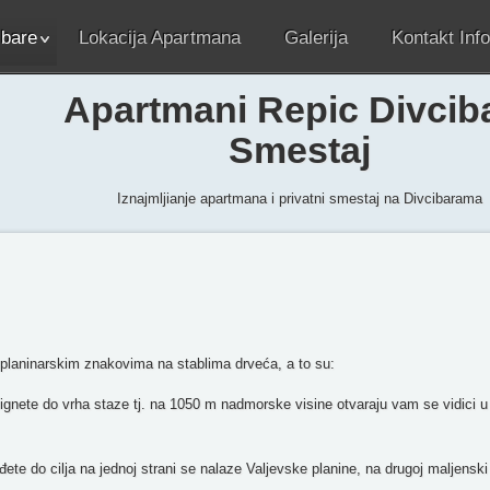
ibare
Lokacija Apartmana
Galerija
Kontakt Info
Apartmani Repic Divcib
Smestaj
Iznajmljianje apartmana i privatni smestaj na Divcibarama
 planinarskim znakovima na stablima drveća, a to su:
te do vrha staze tj. na 1050 m nadmorske visine otvaraju vam se vidici u
do cilja na jednoj strani se nalaze Valjevske planine, na drugoj maljenski 