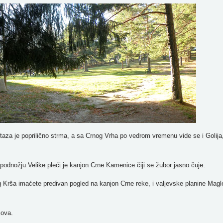
 je poprilično strma, a sa Crnog Vrha po vedrom vremenu vide se i Golija
ožju Velike pleći je kanjon Crne Kamenice čiji se žubor jasno čuje.
rša imaćete predivan pogled na kanjon Crne reke, i valjevske planine Magl
ova.