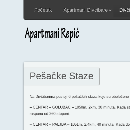
Početak
Apartmani Divcibare
Divč
Pešačke Staze
Na Divčibarima postoji 6 pešačkih staza koje su obeležene
– CENTAR – GOLUBAC – 1050m, 2km, 30 minuta. Kada stigne
rasponu od 360 stepeni.
– CENTAR – PALJBA – 1051m, 2,4km, 40 minuta. Kada dođete 