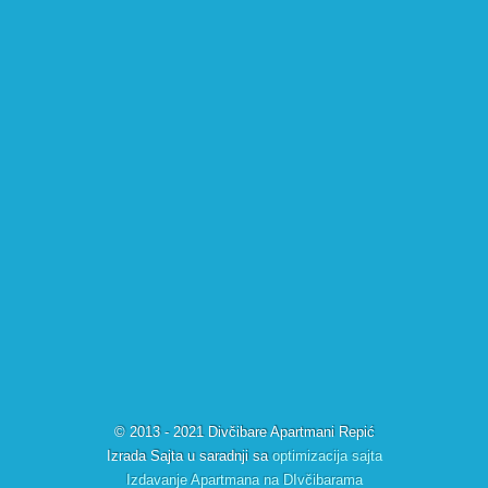
© 2013 - 2021 Divčibare Apartmani Repić
Izrada Sajta u saradnji sa
optimizacija sajta
Izdavanje Apartmana na DIvčibarama